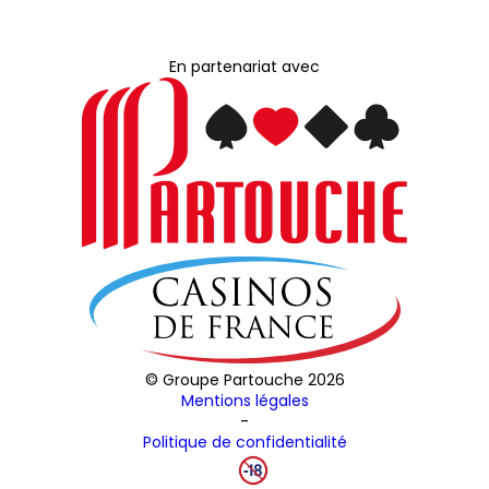
En partenariat avec
© Groupe Partouche 2026
Mentions légales
-
Politique de confidentialité