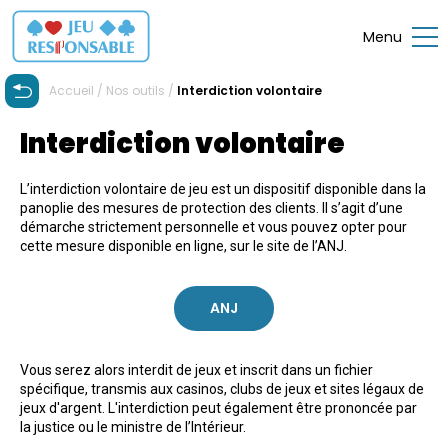
Menu
Accueil /
Nos outils /
Interdiction volontaire
Interdiction volontaire
L’interdiction volontaire de jeu est un dispositif disponible dans la
panoplie des mesures de protection des clients. Il s’agit d’une
démarche strictement personnelle et vous pouvez opter pour
cette mesure disponible en ligne, sur le site de l’ANJ.
ANJ
Vous serez alors interdit de jeux et inscrit dans un fichier
spécifique, transmis aux casinos, clubs de jeux et sites légaux de
jeux d'argent. L'interdiction peut également être prononcée par
la justice ou le ministre de l’Intérieur.